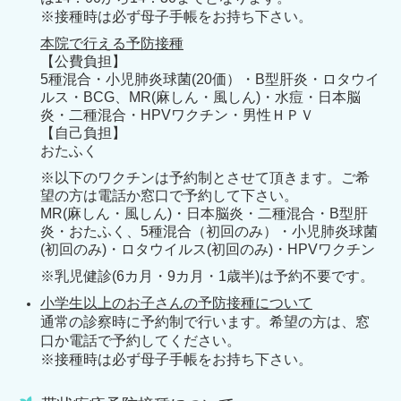
※接種時は必ず母子手帳をお持ち下さい。
本院で行える予防接種
【公費負担】
5種混合・小児肺炎球菌(20価）・B型肝炎・ロタウイ
ルス・BCG、MR(麻しん・風しん)・水痘・日本脳
炎・二種混合・HPVワクチン・男性ＨＰＶ
【自己負担】
おたふく
※以下のワクチンは予約制とさせて頂きます。ご希
望の方は電話か窓口で予約して下さい。
MR(麻しん・風しん)・日本脳炎・二種混合・B型肝
炎・おたふく、5種混合（初回のみ）・小児肺炎球菌
(初回のみ)・ロタウイルス(初回のみ)・HPVワクチン
※乳児健診(6カ月・9カ月・1歳半)は予約不要です。
小学生以上のお子さんの予防接種について
通常の診察時に予約制で行います。希望の方は、窓
口か電話で予約してください。
※接種時は必ず母子手帳をお持ち下さい。