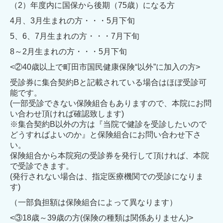
（2）年度内に国保から後期（75歳）になる方
4月、3月生まれの方・・・5月下旬
5、6、7月生まれの方・・・7月下旬
8～2月生まれの方・・・5月下旬
<②
40歳以上で町田市国民健康保険“以外”に加入の方>
受診券に集合契約Bと記載されている場合はほぼ受診可
能です。
(一部受診できない保険組合もありますので、本院にお問
い合わせ
頂ければ確認致します)
※集合契約B以外の方は
『当院で健診を受診したいので
どうすればよいのか』と
保険組合にお問い合わせ下さ
い。
保険組合から本院宛の
受診券を発行して頂ければ、本院
で受診できます。
(発行されない場合は、指定医療機関での受診になりま
す)
（一部負担額は保険組合によって異なります）
<③18歳～39歳の方(保険の種類は関係ありません)>